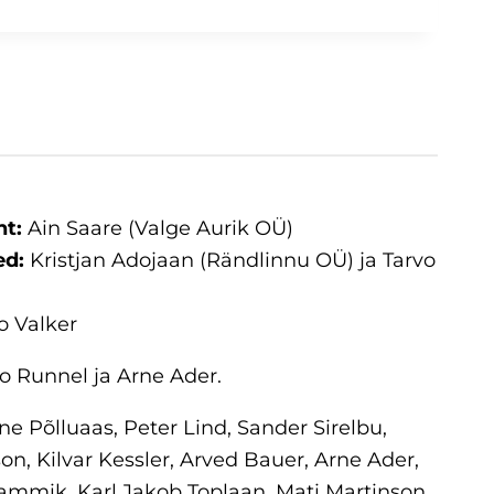
ht:
Ain Saare (Valge Aurik OÜ)
ed:
Kristjan Adojaan (Rändlinnu OÜ) ja Tarvo
o Valker
o Runnel ja Arne Ader.
e Põlluaas, Peter Lind, Sander Sirelbu,
son, Kilvar Kessler, Arved Bauer, Arne Ader,
ammik, Karl Jakob Toplaan, Mati Martinson