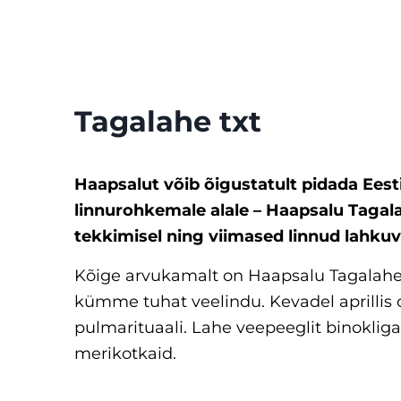
Skip
to
content
Tagalahe txt
Haapsalut võib õigustatult pidada Eest
linnurohkemale alale – Haapsalu Tagal
tekkimisel ning viimased linnud lahkuva
Kõige arvukamalt on Haapsalu Tagalahel 
kümme tuhat veelindu. Kevadel aprillis 
pulmarituaali. Lahe veepeeglit binokliga
merikotkaid.