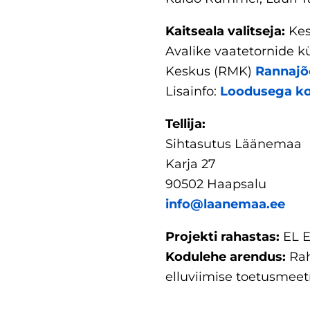
Kaitseala valitseja:
Kes
Avalike vaatetornide k
Keskus (RMK)
Rannajõ
Lisainfo:
Loodusega k
Tellija:
Sihtasutus Läänemaa
Karja 27
90502 Haapsalu
info@laanemaa.ee
Projekti rahastas:
EL E
Kodulehe arendus:
Rah
elluviimise toetusmee