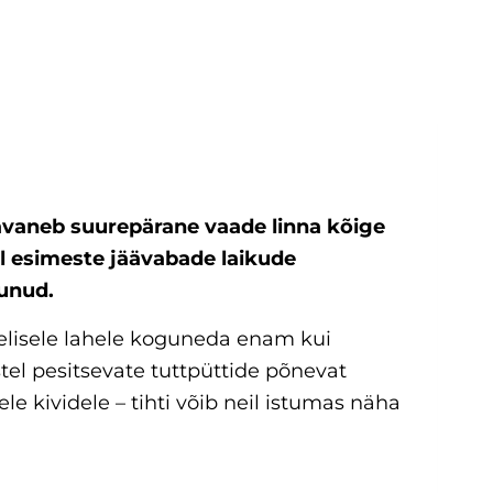
 avaneb suurepärane vaade linna kõige
l esimeste jäävabade laikude
munud.
eelisele lahele koguneda enam kui
el pesitsevate tuttpüttide põnevat
 kividele – tihti võib neil istumas näha