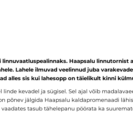
i linnuvaatluspealinnaks. Haapsalu linnutornist
ahele. Lahele ilmuvad veelinnud juba varakevade
d alles sis kui lahesopp on täielikult kinni kül
linde kevadel ja sügisel. Sel ajal võib madalava
on põnev jälgida Haapsalu kaldapromenaadi lähist
 vaadates tasub tähelepanu pöörata ka suurematele