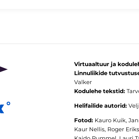
Virtuaaltuur ja kodule
Linnuliikide tutvustus
Valker
Kodulehe tekstid:
Tarv
Helifailide autorid:
Velj
Fotod:
Kauro Kuik, Jann
Kaur Nellis, Roger Erik
Kaido Rummel, Lauri T