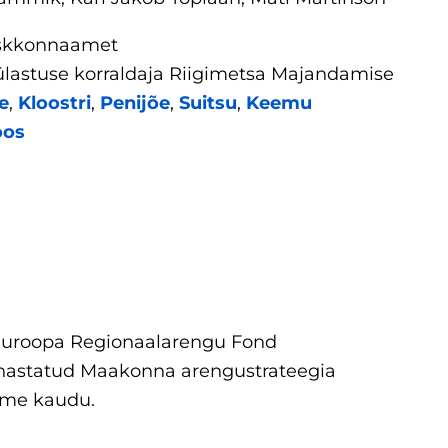
kkonnaamet
ülastuse korraldaja Riigimetsa Majandamise
e
,
Kloostri
,
Penijõe
,
Suitsu
,
Keemu
oos
uroopa Regionaalarengu Fond
astatud Maakonna arengustrateegia
tme kaudu.